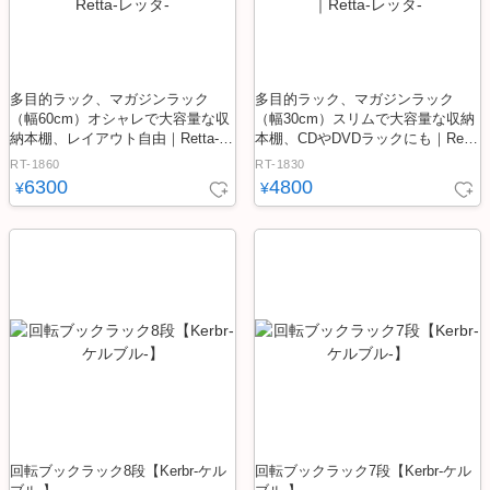
多目的ラック、マガジンラック
多目的ラック、マガジンラック
（幅60cm）オシャレで大容量な収
（幅30cm）スリムで大容量な収納
納本棚、レイアウト自由｜Retta-レ
本棚、CDやDVDラックにも｜Retta
ッタ-
-レッタ-
RT-1860
RT-1830
6300
4800
¥
¥
回転ブックラック8段【Kerbr-ケル
回転ブックラック7段【Kerbr-ケル