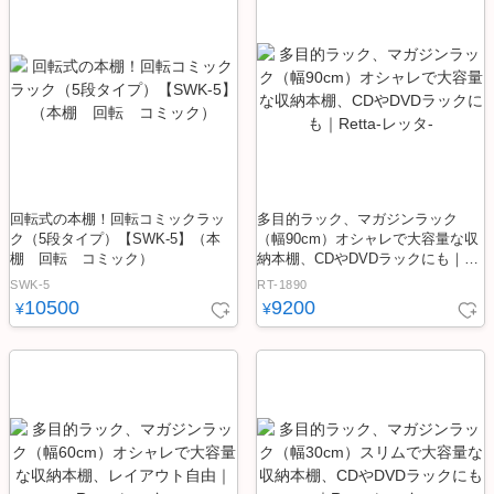
回転式の本棚！回転コミックラッ
多目的ラック、マガジンラック
ク（5段タイプ）【SWK-5】（本
（幅90cm）オシャレで大容量な収
棚 回転 コミック）
納本棚、CDやDVDラックにも｜Re
tta-レッタ-
SWK-5
RT-1890
10500
9200
¥
¥