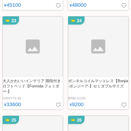
45100
48000
¥
¥
23
24
大人かわいいインテリア 階段付き
ボンネルコイルマットレス【Bonjia
ロフトベッド【Formida-フォミダ
-ボンジーア-】セミダブルサイズ
ー-】
OKHT70-95
BRM-01SD
33600
9200
¥
¥
25
26