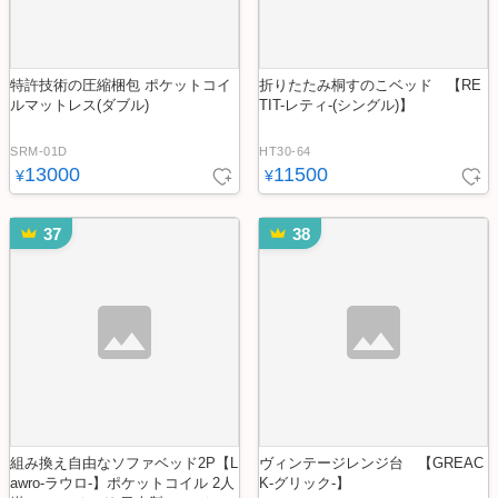
特許技術の圧縮梱包 ポケットコイ
折りたたみ桐すのこベッド 【RE
ルマットレス(ダブル)
TIT-レティ-(シングル)】
SRM-01D
HT30-64
13000
11500
¥
¥
37
38
組み換え自由なソファベッド2P【L
ヴィンテージレンジ台 【GREAC
awro-ラウロ-】ポケットコイル 2人
K-グリック-】