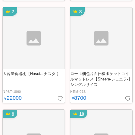
7
8
大容量食器棚【Nasuta-ナスタ-】
ロール梱包片面仕様ポケットコイ
ルマットレス【Sheera-シェエラ-】
シングルサイズ
NPST-1890
HRM-01S
22000
8700
¥
¥
9
10