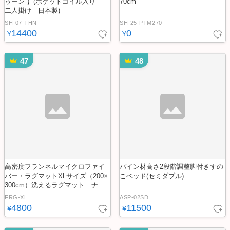
ゥーン-】(ポケットコイル入り
70cm
二人掛け 日本製)
SH-07-THN
SH-25-PTM270
14400
0
¥
¥
47
48
高密度フランネルマイクロファイ
パイン材高さ2段階調整脚付きすの
バー・ラグマットXLサイズ（200×
こベッド(セミダブル)
300cm）洗えるラグマット｜ナル
トレア
FRG-XL
ASP-02SD
4800
11500
¥
¥