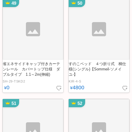
49
50
省エネサイドキャップ付きカーテ
すのこベッド ４つ折り式 桐仕
ンレール カバートップ仕様 ダ
様(シングル)【Sommeil-ソメイ
ブルタイプ 1.1～2m(伸縮)
ユ-】
SH-29-TSKD2
KIR-4-S
0
4800
¥
¥
51
52