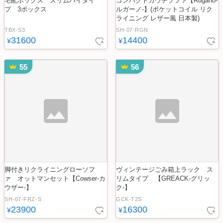
宅配ボックス スリムハイタイ
コンパクトカウチソファ【Rugano-
プ 3ボックス
ルガーノ-】(ポケットコイル リク
ライニング レザー風 日本製)
TBX-S3
SH-07-RGN
31600
14400
¥
¥
55
56
脚付きリクライニングローソフ
ヴィンテージごみ箱上ラック ス
ァ オットマンセット【Cowser-カ
リムタイプ 【GREACK-グリッ
ウザー-】
ク-】
SH-07-FRZ-S
GCK-T2S
23900
16300
¥
¥