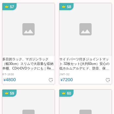
57
58
多目的ラック、マガジンラック
サイドパーツ付きジョイントマッ
（幅30cm）スリムで大容量な収納
ト 32枚セット(大判60cm）安心の
本棚、CDやDVDラックにも｜Retta
低ホルムアルデヒド、防音、保温
-レッタ-
【Nobile-ノービレ-】
RT-1830
JMT-32
4800
7200
¥
¥
59
60