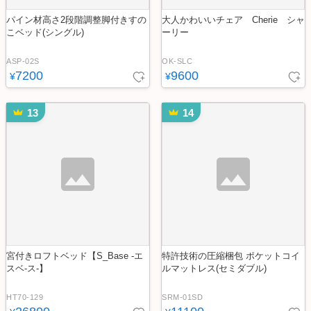
パイン材高さ2段階調整脚付きすの
大人かわいいチェア Cherie シャ
こベッド(シングル)
ーリー
ASP-02S
OK-SLC
7200
9600
¥
¥
13
14
宮付きロフトベッド【S_Base -エ
特許技術の圧縮梱包 ポケットコイ
スベ-ス-】
ルマットレス(セミダブル)
HT70-129
SRM-01SD