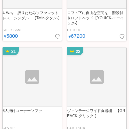
4 Ｗay 折りたたみソファマット
ロフト下に自由な空間を 階段付
レス シングル 【Tatin-タタン-】
きロフトベッド【YOUICK-ユーイ
ック-】
SH-07-SSM
HT-0600
5800
67200
¥
¥
21
22
6人掛けコーナーソファ
ヴィンテージワイド食器棚 【GR
EACK-グリック-】
CPV-6P
GCK-18120