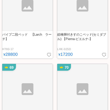
パイプ二段ベッド 【Larch ラー
総檜脚付きすのこベッド(セミダブ
チ】
ル) 【Pierna-ピエルナ-】
HT80-17
LHK-02SD
28800
17200
¥
¥
69
70