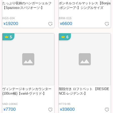
たっぷり収納のハンガーシェルフ
ボンネルコイルマットレス【Bonjia
【Spazioso-スパジオーソ-】
-ボンジーア-】シングルサイズ
HGS-004
BRM-01S
19200
6600
¥
¥
5
6
ヴィンテージキッチンカウンター
階段付き ロフトベット 【RESIDE
(100cm幅)【varid-ヴァリド-】
NCE-レジデンス-】
VAD-100KC
HT70-95
7700
33600
¥
¥