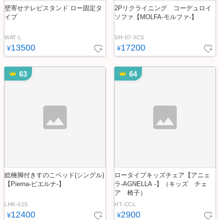
壁寄せテレビスタンド ロー固定タ
2Pリクライニング コーデュロイ
イプ
ソファ【MOLFA-モルファ-】
WAT-L
SH-07-3CS
13500
17200
¥
¥
63
64
総檜脚付きすのこベッド(シングル)
ロータイプキッズチェア【アニェ
【Pierna-ピエルナ-】
ラ-AGNELLA -】（キッズ チェ
ア 椅子）
LHK-02S
HT-CCL
12400
2900
¥
¥