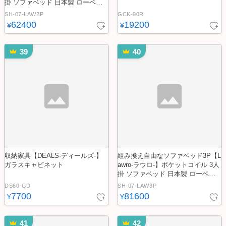
掛 ソファベッド 日本製 ローベッ
ド カウチ
SH-07-LAW2P
GCK-90R
62400
19200
¥
¥
39
40
収納家具【DEALS-ディールズ-】
組み換え自由なソファベッド3P【L
ガラスキャビネット
awro-ラウロ-】ポケットコイル 3人
掛 ソファベッド 日本製 ローベッ
ド カウチ
DS60-GD
SH-07-LAW3P
7700
81600
¥
¥
41
42