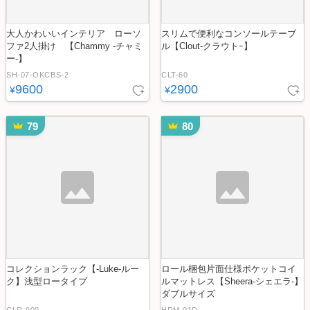
大人かわいいインテリア ローソ
スリムで便利なコンソールテーブ
ファ2人掛け 【Chammy -チャミ
ル【Clout-クラウトｰ】
ー-】
SH-07-OKCBS-2
CLT-60
9600
2900
¥
¥
79
80
コレクションラック【-Luke-ルー
ロール梱包片面仕様ポケットコイ
ク】浅型ロータイプ
ルマットレス【Sheera-シェエラ-】
ダブルサイズ