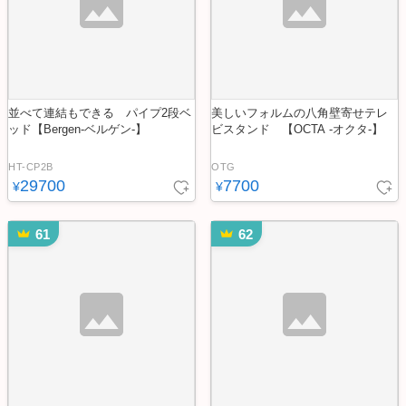
並べて連結もできる パイプ2段ベ
美しいフォルムの八角壁寄せテレ
ッド【Bergen-ベルゲン-】
ビスタンド 【OCTA -オクタ-】
HT-CP2B
OTG
29700
7700
¥
¥
61
62