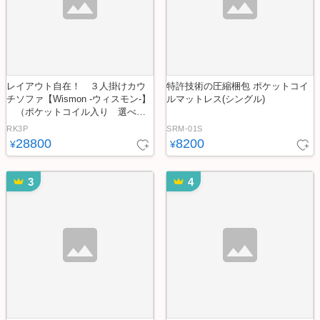
レイアウト自在！ ３人掛けカウ
特許技術の圧縮梱包 ポケットコイ
チソファ【Wismon -ウィスモン-】
ルマットレス(シングル)
（ポケットコイル入り 選べる
８色）
RK3P
SRM-01S
28800
8200
¥
¥
3
4