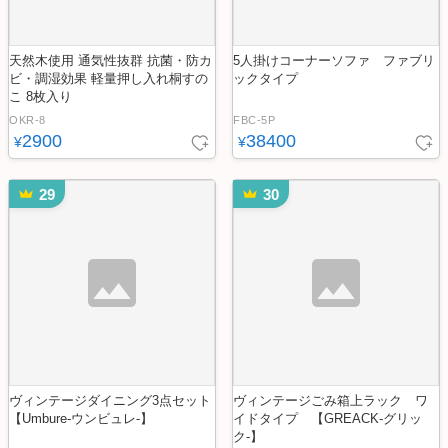
天然木使用 通気性抜群 抗菌・防カ
5人掛けコーナーソファ ファブリ
ビ・調湿効果 軽量押し入れ桐すの
ックタイプ
こ 8枚入り
OKR-8
FBC-5P
2900
38400
¥
¥
29
30
ヴィンテージダイニング3点セット
ヴィンテージごみ箱上ラック ワ
【Umbure-ウンビュレ-】
イドタイプ 【GREACK-グリッ
ク-】