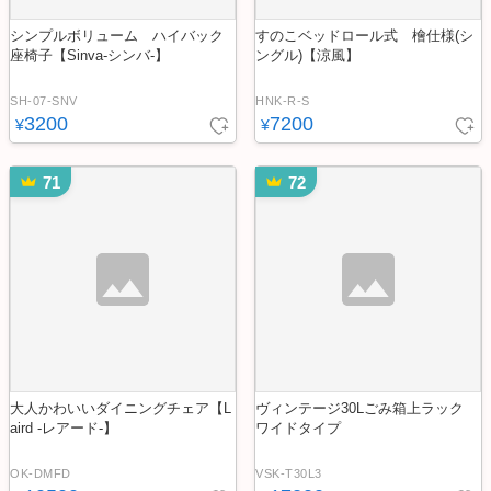
シンプルボリューム ハイバック
すのこベッドロール式 檜仕様(シ
座椅子【Sinva-シンバ-】
ングル)【涼風】
SH-07-SNV
HNK-R-S
3200
7200
¥
¥
71
72
大人かわいいダイニングチェア【L
ヴィンテージ30Lごみ箱上ラック
aird -レアード-】
ワイドタイプ
OK-DMFD
VSK-T30L3