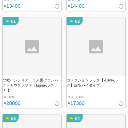
CLR-900
HRM-01D
13400
14400
¥
¥
81
82
北欧インテリア ３人掛けコンパ
コレクションラック【-Luke-ルー
クトカウチソファ【lugna-ルグ
ク】深型ハイタイプ
ナ-】
HO-K3P
CLR-D-485
28800
17300
¥
¥
83
84