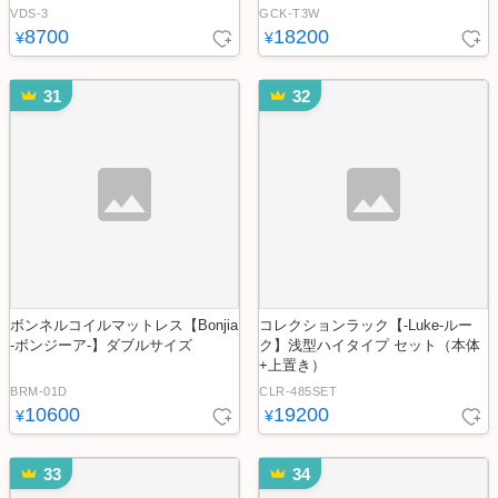
VDS-3
GCK-T3W
8700
18200
¥
¥
31
32
ボンネルコイルマットレス【Bonjia
コレクションラック【-Luke-ルー
-ボンジーア-】ダブルサイズ
ク】浅型ハイタイプ セット（本体
+上置き）
BRM-01D
CLR-485SET
10600
19200
¥
¥
33
34