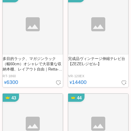
多目的ラック、マガジンラック
完成品ヴィンテージ伸縮テレビ台
（幅60cm）オシャレで大容量な収
【ZEZEL-ジゼル-】
納本棚、レイアウト自由｜Retta-レ
ッタ-
RT-1860
VR-120EX
6300
14400
¥
¥
43
44