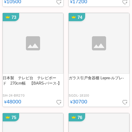
10500
17200
¥
¥
73
74
日本製 テレビ台 テレビボー
ガラス引戸食器棚 Lepre-ルプレ-
ド 270cm幅 【BARS-バース-】
SH-24-BR270
SGDL-18100
48000
30700
¥
¥
75
76