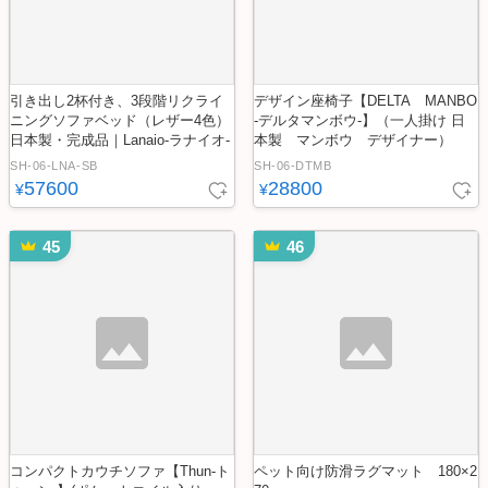
引き出し2杯付き、3段階リクライ
デザイン座椅子【DELTA MANBO
ニングソファベッド（レザー4色）
-デルタマンボウ-】（一人掛け 日
日本製・完成品｜Lanaio-ラナイオ-
本製 マンボウ デザイナー）
SH-06-LNA-SB
SH-06-DTMB
57600
28800
¥
¥
45
46
コンパクトカウチソファ【Thun-ト
ペット向け防滑ラグマット 180×2