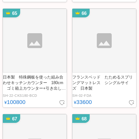
65
66
日本製 特殊鋼板を使った組み合
フランスベッド たためるスプリ
わせキッチンカウンター 180cm
ングマットレス シングルサイ
ゴミ箱上カウンター+引き出し収
ズ 日本製
納+扉収納
SH-22-CKS180-BCD
SH-02-FDA
100800
33600
¥
¥
67
68